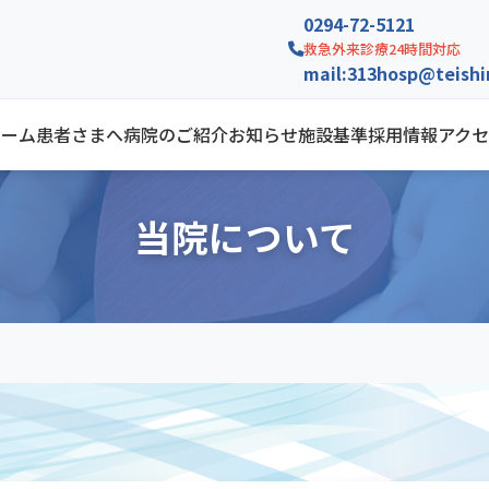
0294-72-5121
救急外来診療24時間対応
mail:
313hosp@teishin
ホーム
患者さまへ
病院のご紹介
お知らせ
施設基準
採用情報
アクセ
当院について