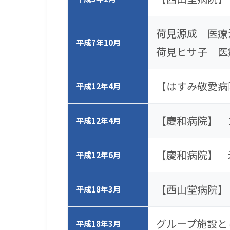
荷見源成 医療
平成7年10月
荷見ヒサ子 医
【はすみ敬愛病
平成12年4月
【慶和病院】 1
平成12年4月
【慶和病院】 
平成12年6月
【西山堂病院】
平成18年3月
グループ施設と
平成18年3月