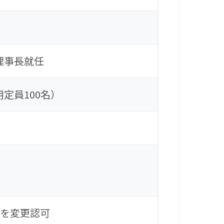
理事長就任
定員100名）
床を変更認可