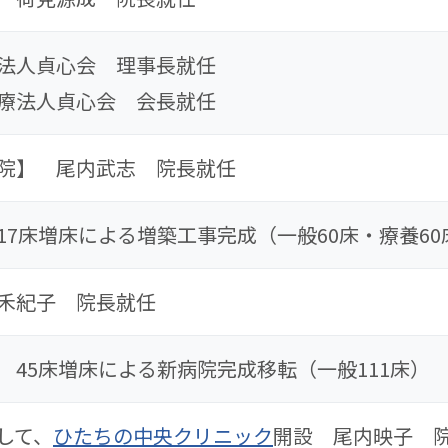
法人貞心会 理事長就任
療法人貞心会 会長就任
院】 尾内武志 院長就任
7床増床による増築工事完成（一般60床・療養60
禾紀子 院長就任
 45床増床による新病院完成移転（一般111床）
して、
ひたちの中央クリニック
開設 尾内映子 