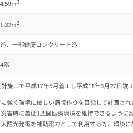
2
14.59m
2
61.32m
骨造、一部鉄筋コンクリート造
4階
施工で平成17年5月着工し平成18年3月27日竣
害に強く環境に優しい病院作りを目指して計画され
し災害時に最低1週間医療環境を維持できるように
、太陽光発電を補助電力として利用する等、環境に