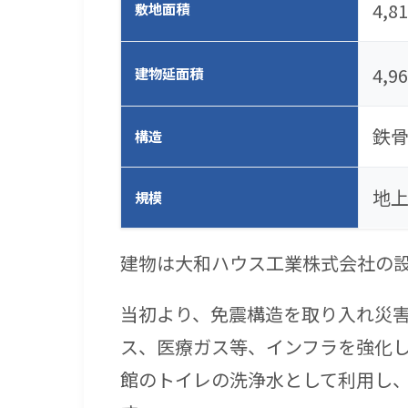
4,8
敷地面積
4,9
建物延面積
鉄
構造
地上
規模
建物は大和ハウス工業株式会社の設計
当初より、免震構造を取り入れ災
ス、医療ガス等、インフラを強化
館のトイレの洗浄水として利用し